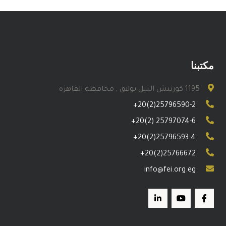
مكتبنا
1195 كورنيش النيل بولاق , محافظة القاهره
+20(2)25796590-2
+20(2) 25797074-6
+20(2)25796593-4
+20(2)25766672
info@fei.org.eg