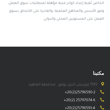
الخاص بُغية إعداد كوادر فنية مؤهلة لمتطلبات سوق العمل،
وفق الأسس والمناهج العلمية، والقادرة على الالتحاق بسوق
العمل على المستويين المحلي والدولي.
مكتبنا
1195 كورنيش النيل بولاق , محافظة القاهره
+20(2)25796590-2
+20(2) 25797074-6
+20(2)25796593-4