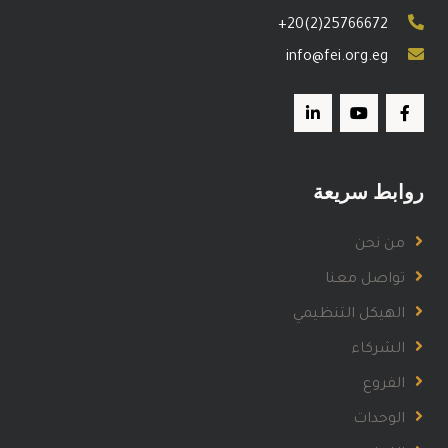
+20(2)25766672
info@fei.org.eg
روابط سريعة
من نحن
تواصل معنا
الهيكل التنظيمي
الشركاء
الفروع
الوحدات