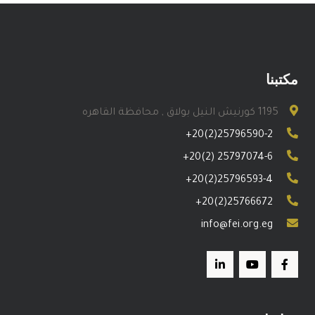
مكتبنا
1195 كورنيش النيل بولاق , محافظة القاهره
+20(2)25796590-2
+20(2) 25797074-6
+20(2)25796593-4
+20(2)25766672
info@fei.org.eg