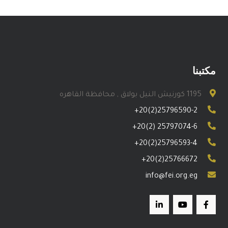
مكتبنا
1195 كورنيش النيل بولاق , محافظة القاهره
+20(2)25796590-2
+20(2) 25797074-6
+20(2)25796593-4
+20(2)25766672
info@fei.org.eg