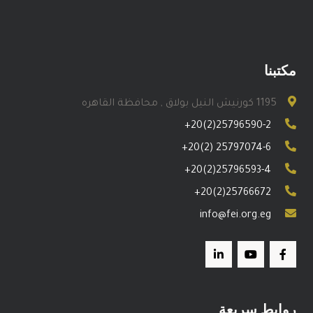
مكتبنا
1195 كورنيش النيل بولاق , محافظة القاهره
+20(2)25796590-2
+20(2) 25797074-6
+20(2)25796593-4
+20(2)25766672
info@fei.org.eg
روابط سريعة