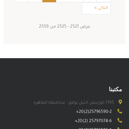
التالي
»
عرض
2521
-
2535
من
2559
مكتبنا
1195 كورنيش النيل بولاق , محافظة القاهره
+20(2)25796590-2
+20(2) 25797074-6