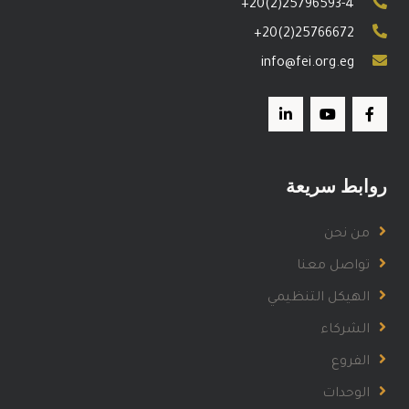
+20(2)25796593-4
+20(2)25766672
info@fei.org.eg
روابط سريعة
من نحن
تواصل معنا
الهيكل التنظيمي
الشركاء
الفروع
الوحدات