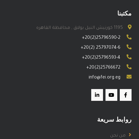
مكتبنا
1195 كورنيش النيل بولاق , محافظة القاهره
+20(2)25796590-2
+20(2) 25797074-6
+20(2)25796593-4
+20(2)25766672
info@fei.org.eg
روابط سريعة
من نحن