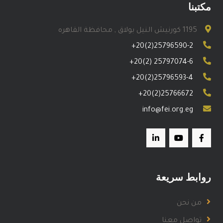
مكتبنا
1195 كورنيش النيل بولاق , محافظة القاهره
+20(2)25796590-2
+20(2) 25797074-6
+20(2)25796593-4
+20(2)25766672
info@fei.org.eg
روابط سريعة
من نحن
تواصل معنا