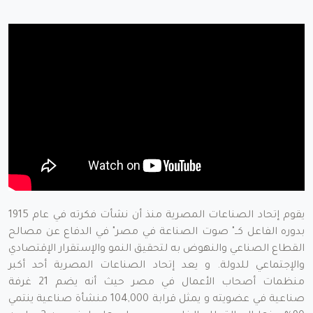
يقوم إتحاد الصناعات المصرية منذ أن نشأت فكرته في عام 1915
بدوره الفاعل كــ" صوت الصناعة في مصر" في الدفاع عن مصالح
القطاع الصناعي والنهوض به لتحقيق النمو والإستقرار الإقتصادي
والإجتماعي للدولة. و يعد إتحاد الصناعات المصرية أحد أكبر
منظمات أصحاب الأعمال في مصر حيث أنه يضم 21 غرفة
صناعية في عضويته و يمثل قرابة 104,000 منشأة صناعية ينتمي