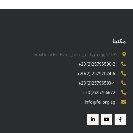
مكتبنا
1195 كورنيش النيل بولاق , محافظة القاهره
+20(2)25796590-2
+20(2) 25797074-6
+20(2)25796593-4
+20(2)25766672
info@fei.org.eg