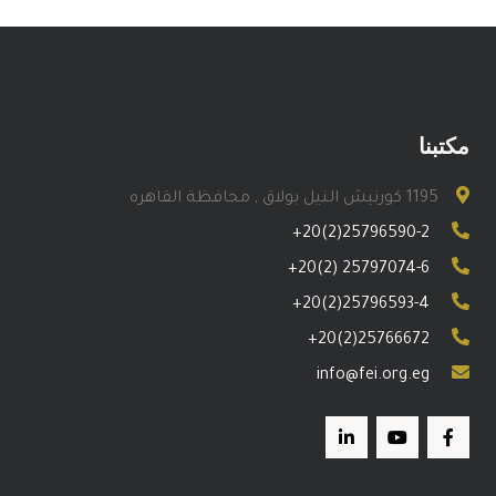
مكتبنا
1195 كورنيش النيل بولاق , محافظة القاهره
+20(2)25796590-2
+20(2) 25797074-6
+20(2)25796593-4
+20(2)25766672
info@fei.org.eg