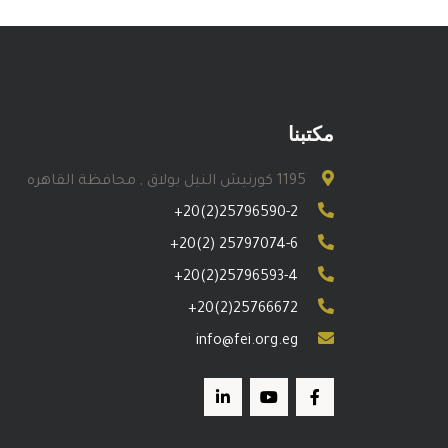
مكتبنا
1195 كورنيش النيل بولاق , محافظة القاهره
+20(2)25796590-2
+20(2) 25797074-6
+20(2)25796593-4
+20(2)25766672
info@fei.org.eg